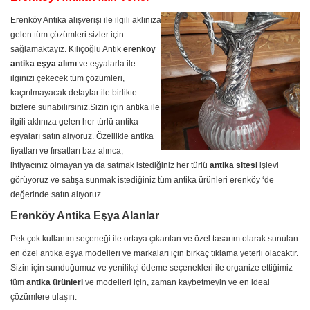
Erenköy Antika alışverişi ile ilgili aklınıza
gelen tüm çözümleri sizler için
sağlamaktayız. Kılıçoğlu Antik
erenköy
antika eşya alımı
ve eşyalarla ile
ilginizi çekecek tüm çözümleri,
kaçırılmayacak detaylar ile birlikte
bizlere sunabilirsiniz.Sizin için antika ile
ilgili aklınıza gelen her türlü antika
eşyaları satın alıyoruz. Özellikle antika
fiyatları ve fırsatları baz alınca,
ihtiyacınız olmayan ya da satmak istediğiniz her türlü
antika sitesi
işlevi
görüyoruz ve satışa sunmak istediğiniz tüm antika ürünleri erenköy ‘de
değerinde satın alıyoruz.
Erenköy Antika Eşya Alanlar
Pek çok kullanım seçeneği ile ortaya çıkarılan ve özel tasarım olarak sunulan
en özel antika eşya modelleri ve markaları için birkaç tıklama yeterli olacaktır.
Sizin için sunduğumuz ve yenilikçi ödeme seçenekleri ile organize ettiğimiz
tüm
antika ürünleri
ve modelleri için, zaman kaybetmeyin ve en ideal
çözümlere ulaşın.