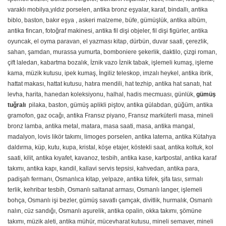
varaklı mobilya,yıldız porselen, antika bronz eşyalar, karaf, bindallı,
antika
biblo
, baston, bakır eşya , askeri malzeme, büfe, gümüşlük, antika albüm,
antika fincan, fotoğraf makinesi, antika fil dişi objeler, fil dişi figürler, antika
oyuncak, el oyma paravan, el yazması kitap, dürbün, duvar saati, çerezlik,
sahan, şamdan, murassa yumurta, bomboniere şekerlik, daktilo, çizgi roman,
çift laledan, kabartma bozalık, İznik vazo İznik tabak, işlemeli kumaş, işleme
kama, müzik kutusu, ipek kumaş, İngiliz teleskop, imzalı heykel, antika ibrik,
hattat makası, hattat kutusu, hatıra mendili, hat tezhip, antika hat sanatı, hat
levha, harita, hanedan koleksiyonu, halhal, hadis mecmuası, günlük,
gümüş
tuğralı
pilaka, baston, gümüş aplikli piştov, antika gülabdan, güğüm, antika
gramofon, gaz ocağı, antika Fransız piyano, Fransız marküterli masa, mineli
bronz lamba, antika metal, matara, masa saati, masa, antika mangal,
madalyon, lovis likör takımı, limoges porselen, antika laterna, antika Kütahya
daldırma, küp, kutu, kupa, kristal, köşe etajer, köstekli saat, antika koltuk, kol
saati, kilit, antika kıyafet, kavanoz, tesbih, antika kase, kartpostal, antika karaf
takımı, antika kapı, kandil, kallavi servis tepsisi, kahvedan, antika para,
padişah fermanı, Osmanlıca kitap, yelpaze, antika tüfek, şifa tası, sırmalı
terlik, kehribar tesbih, Osmanlı saltanat arması, Osmanlı langer, işlemeli
bohça, Osmanlı işi bezler, gümüş savatlı çamçak, divitlik, hurmalık, Osmanlı
nalın, cüz sandığı, Osmanlı aşurelik, antika opalin, okka takımı, şömüne
takımı, müzik aleti, antika mühür, mücevharat kutusu, mineli semaver, mineli