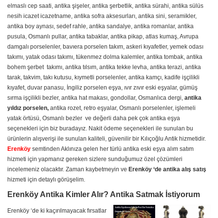
elmaslı cep saati, antika şişeler, antika şerbetlik, antika sürahi, antika sülüs
nesih icazet icazetname, antika sofra aksesurları, antika sini, seramikler,
antika boy aynası, sedef rahle, antika sandalye, antika romanlar, antika
pusula, Osmanlı pullar, antika tabaklar, antika pikap, atlas kumaş, Avrupa
damgalı porselenler, bavıera porselen takım, askeri kıyafetler, yemek odası
takımı, yatak odası takımı, tükenmez dolma kalemler, antika tombak, antika
bohem şerbet takımı, antika tılsım, antika tekke levha, antika terazi, antika
tarak, takvim, takı kutusu, kıymetli porselenler, antika kamçı, kadife işçilikli
kıyafet, duvar panasu, İngiliz porselen eşya, ıvır zıvır eski eşyalar, gümüş
sırma işçilikli bezler, antika hat makası, gondollar, Osmanlıca dergi,
antika
yıldız porselen,
antika rozet, retro eşyalar, Osmanlı porselenler, işlemeli
yatak örtüsü, Osmanlı bezler ve değerli daha pek çok antika eşya
seçenekleri için biz buradayız. Nakit ödeme seçenekleri ile sunulan bu
ürünlerin alışverişi ile sunulan kaliteli, güvenilir bir Kılıçoğlu Antik hizmetidir.
Erenköy
semtinden Aklınıza gelen her türlü antika eski eşya alım satım
hizmeti için yapmanız gereken sizlere sunduğumuz özel çözümleri
incelemeniz olacaktır. Zaman kaybetmeyin ve
Erenköy ‘de antika alış satış
hizmeti için detaylı görüşelim.
Erenköy Antika Kimler Alır? Antika Satmak İstiyorum
Erenköy ‘de ki kaçırılmayacak fırsatlar