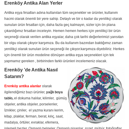
Erenköy Antika Alan Yerler
Antika eşya fırsatları adına kullanılan tüm seçenekler ve ürünler, kullanım
hacmi olarak önemli bir yere sahip. Detaylı ve bir o kadar da yenilikçi olarak
sunulan ürün fırsatları için, daha fazla geç kalmayın, sizler için ön plana
çıkardığımız fırsatları inceleyin. Hemen hemen herkes için yenilikçi bir ürün
seçeneği olarak verilen antika eşyalar, daha çok tarihi değerlerimizi yansıtan
bir olgu olarak çıkıyor karşımıza. Bu da kullanım bazından baktığımız zaman
yenilikçi olarak sunulan ürün seçeneği ile çıkıyor.karşımıza diyebiliriz. Herkes
için önemli bir ürün modeline dönüşen antika eşya seçenekleri için tek
yapmamız gereken , birbirinden farklı ürünleri incelemeniz olacak.
Erenköy ’de Antika Nasıl
Satarım?
Erenköy antika alanlar
olarak
ilgilendiğimiz bazı ürünler,
yağlı boya
tablo,
el dokuma halılar, kilimler, gümüş
objeler, antika objeler, porselenler,
İznikler, çiniler, el yazma kuranı kerim,
kitap, plaklar, ferman, berat, kılıç, saat,
madalya, örtüler, evraklar, efemera,
işlemeli bezler, Osmanlı belgeler,
Osmanlı nişanlar
, rozet, mühür, fotoğraflar,