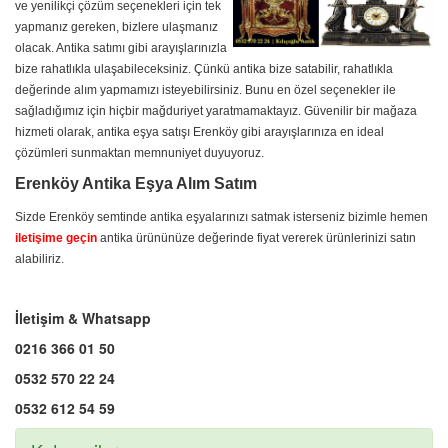
ve yenilikçi çözüm seçenekleri için tek
yapmanız gereken, bizlere ulaşmanız
olacak. Antika satımı gibi arayışlarınızla
bize rahatlıkla ulaşabileceksiniz. Çünkü antika bize satabilir, rahatlıkla
değerinde alım yapmamızı isteyebilirsiniz. Bunu en özel seçenekler ile
sağladığımız için hiçbir mağduriyet yaratmamaktayız. Güvenilir bir mağaza
hizmeti olarak, antika eşya satışı Erenköy gibi arayışlarınıza en ideal
çözümleri sunmaktan memnuniyet duyuyoruz.
Erenköy Antika Eşya Alım Satım
Sizde Erenköy semtinde antika eşyalarınızı satmak isterseniz bizimle hemen
iletişime geçin
antika ürününüze değerinde fiyat vererek ürünlerinizi satın
alabiliriz.
İletişim & Whatsapp
0216 366 01 50
0532 570 22 24
0532 612 54 59