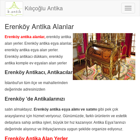
Kılıçoğlu Antika
Toggl
naviga
Erenköy Antika Alanlar
Erenköy antika alanlar,
erenköy antika
alan yerler. Erenköy antika eşya alanlar,
erenköy antika eşya alan yerler.
Erenköy antikacı dükkanı, erenköy
antika komple ev eşyaları alan yerler
Erenköy Antikacı, Antikacılar
İstanbul'un tüm ilçe ve mahallerinden
değerinde adresinizden
Erenköy ’de Antikalarınızı
satın almaktayız.
Erenköy antika eşya alımı ve satımı
gibi pek çok
arayışlarınız için hizmet veriyoruz. Günümüzde, farklı ürünlerin ve estetik
detaylara sahip antika işleri, büyük bir hız kazanıyor. Antika Eşya’larınızı
değerinde alıyoruz ve ihtiyaçlarınıza uygun şekilde organize ediyoruz.
Erenköy Antika Alan Yerler