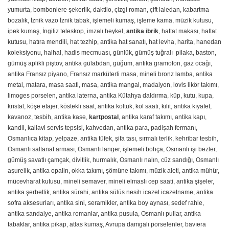
yumurta, bomboniere şekerlik, daktilo, çizgi roman, çift laledan, kabartma
bozalık, İznik vazo İznik tabak, işlemeli kumaş, işleme kama, müzik kutusu,
ipek kumaş, İngiliz teleskop, imzalı heykel,
antika ibrik
, hattat makası, hattat
kutusu, hatıra mendili, hat tezhip, antika hat sanatı, hat levha, harita, hanedan
koleksiyonu, halhal, hadis mecmuası, günlük, gümüş tuğralı pilaka, baston,
gümüş aplikli piştov, antika gülabdan, güğüm, antika gramofon, gaz ocağı,
antika Fransız piyano, Fransız marküterli masa, mineli bronz lamba, antika
metal, matara, masa saati, masa, antika mangal, madalyon, lovis likör takımı,
limoges porselen, antika laterna, antika Kütahya daldırma, küp, kutu, kupa,
kristal, köşe etajer, köstekli saat, antika koltuk, kol saati, kilit, antika kıyafet,
kavanoz, tesbih, antika kase,
kartpostal
, antika karaf takımı, antika kapı,
kandil, kallavi servis tepsisi, kahvedan, antika para, padişah fermanı,
Osmanlıca kitap, yelpaze, antika tüfek, şifa tası, sırmalı terlik, kehribar tesbih,
Osmanlı saltanat arması, Osmanlı langer, işlemeli bohça, Osmanlı işi bezler,
gümüş savatlı çamçak, divitlik, hurmalık, Osmanlı nalın, cüz sandığı, Osmanlı
aşurelik, antika opalin, okka takımı, şömüne takımı, müzik aleti, antika mühür,
mücevharat kutusu, mineli semaver, mineli elmaslı cep saati, antika şişeler,
antika şerbetlik, antika sürahi, antika sülüs nesih icazet icazetname, antika
sofra aksesurları, antika sini, seramikler, antika boy aynası, sedef rahle,
antika sandalye, antika romanlar, antika pusula, Osmanlı pullar, antika
tabaklar, antika pikap, atlas kumaş, Avrupa damgalı porselenler, bavıera