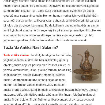
Antika eşya fırsatları adına kullanılan tüm seçenekler ve ürünler, kullanım
hacmi olarak önemli bir yere sahip. Detaylı ve bir o kadar da yenilikçi olarak
sunulan ürün fırsatları için, daha fazla geç kalmayın, sizler için ön plana
çıkardığımız fırsatları inceleyin. Hemen hemen herkes için yenilikçi bir ürün
seçeneği olarak verilen antika eşyalar, daha çok tarihi değerlerimizi yansıtan
bir olgu olarak çıkıyor karşımıza. Bu da kullanım bazından baktığımız zaman
yenilikçi olarak sunulan ürün seçeneği ile çıkıyor.karşımıza diyebiliriz. Herkes
için önemli bir ürün modeline dönüşen antika eşya seçenekleri için tek
yapmamız gereken , birbirinden farklı ürünleri incelemeniz olacak.
Tuzla ’da Antika Nasıl Satarım?
Tuzla antika alanlar
olarak ilgilendiğimiz bazı ürünler,
yağlı boya tablo, el dokuma halılar, kilimler, gümüş
objeler, antika objeler, porselenler, İznikler, çiniler, el
yazma kuranı kerim, kitap, plaklar, ferman, berat, kılıç,
saat, madalya, örtüler, evraklar, efemera, işlemeli
bezler,
Osmanlı belgeler,
Osmanlı nişanlar, rozet,
mühür, fotoğraflar, varaklı mobilya,yıldız porselen,
antika bronz eşyalar, karaf, bindallı, antika biblo, baston, bakır eşya , askeri
malzeme, büfe, gümüşlük, antika albüm, antika fincan, fotoğraf makinesi,
antika fil dişi objeler, fil dişi figürler, antika oyuncak, el oyma paravan, el
yazması kitap, dürbün, duvar saati, çerezlik, sahan, şamdan, murassa