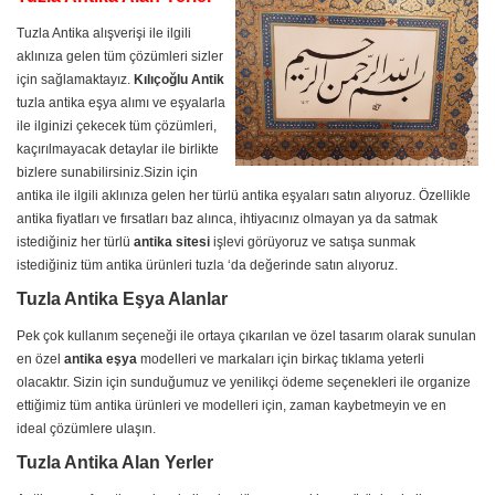
Tuzla Antika alışverişi ile ilgili
aklınıza gelen tüm çözümleri sizler
için sağlamaktayız.
Kılıçoğlu Antik
tuzla antika eşya alımı ve eşyalarla
ile ilginizi çekecek tüm çözümleri,
kaçırılmayacak detaylar ile birlikte
bizlere sunabilirsiniz.Sizin için
antika ile ilgili aklınıza gelen her türlü antika eşyaları satın alıyoruz. Özellikle
antika fiyatları ve fırsatları baz alınca, ihtiyacınız olmayan ya da satmak
istediğiniz her türlü
antika sitesi
işlevi görüyoruz ve satışa sunmak
istediğiniz tüm antika ürünleri tuzla ‘da değerinde satın alıyoruz.
Tuzla Antika Eşya Alanlar
Pek çok kullanım seçeneği ile ortaya çıkarılan ve özel tasarım olarak sunulan
en özel
antika eşya
modelleri ve markaları için birkaç tıklama yeterli
olacaktır. Sizin için sunduğumuz ve yenilikçi ödeme seçenekleri ile organize
ettiğimiz tüm antika ürünleri ve modelleri için, zaman kaybetmeyin ve en
ideal çözümlere ulaşın.
Tuzla Antika Alan Yerler