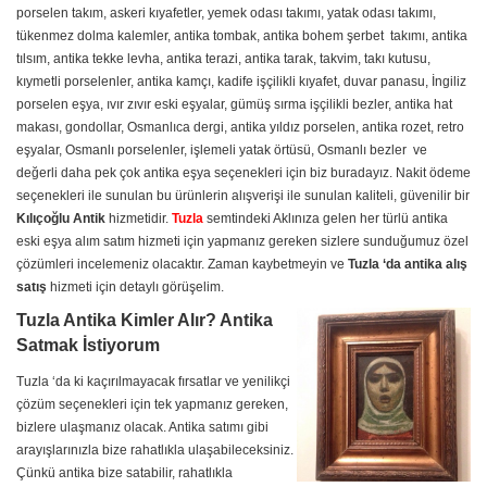
porselen takım, askeri kıyafetler, yemek odası takımı, yatak odası takımı,
tükenmez dolma kalemler, antika tombak, antika bohem şerbet takımı, antika
tılsım, antika tekke levha, antika terazi, antika tarak, takvim, takı kutusu,
kıymetli porselenler, antika kamçı, kadife işçilikli kıyafet, duvar panasu, İngiliz
porselen eşya, ıvır zıvır eski eşyalar, gümüş sırma işçilikli bezler, antika hat
makası, gondollar, Osmanlıca dergi, antika yıldız porselen, antika rozet, retro
eşyalar, Osmanlı porselenler, işlemeli yatak örtüsü, Osmanlı bezler ve
değerli daha pek çok antika eşya seçenekleri için biz buradayız. Nakit ödeme
seçenekleri ile sunulan bu ürünlerin alışverişi ile sunulan kaliteli, güvenilir bir
Kılıçoğlu Antik
hizmetidir.
Tuzla
semtindeki Aklınıza gelen her türlü antika
eski eşya alım satım hizmeti için yapmanız gereken sizlere sunduğumuz özel
çözümleri incelemeniz olacaktır. Zaman kaybetmeyin ve
Tuzla ‘da antika alış
satış
hizmeti için detaylı görüşelim.
Tuzla Antika Kimler Alır? Antika
Satmak İstiyorum
Tuzla ‘da ki kaçırılmayacak fırsatlar ve yenilikçi
çözüm seçenekleri için tek yapmanız gereken,
bizlere ulaşmanız olacak. Antika satımı gibi
arayışlarınızla bize rahatlıkla ulaşabileceksiniz.
Çünkü antika bize satabilir, rahatlıkla