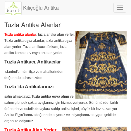
Kılıçoğlu Antika
Toggl
naviga
Tuzla Antika Alanlar
Tuzla antika alanlar
, tuzla antika alan yerler.
Tuzla antika eşya alanlar, tuzla antika eşya
alan yerler. Tuzla antikacı dükkanı, tuzla
antika komple ev eşyaları alan yerler
Tuzla Antikacı, Antikacılar
İstanbul'un tüm ilçe ve mahallerinden
değerinde adresinizden
Tuzla ’da Antikalarınızı
satın almaktayız.
Tuzla antika eşya alımı
ve
satımı gibi pek çok arayışlarınız için hizmet veriyoruz. Günümüzde, farklı
ürünlerin ve estetik detaylara sahip antika işleri, büyük bir hız kazanıyor.
Antika Eşya’larınızı değerinde alıyoruz ve ihtiyaçlarınıza uygun şekilde
organize ediyoruz.
Tuzla Antika Alan Yerler