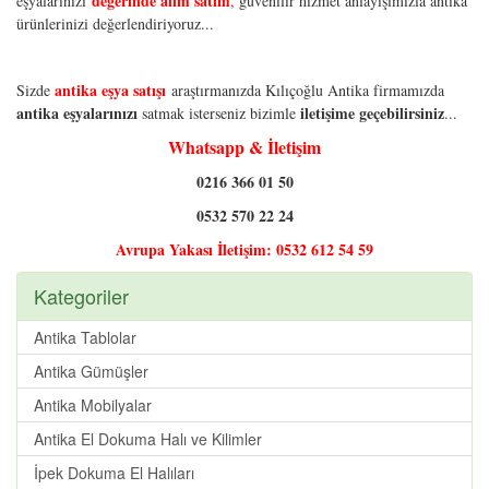
değerinde alım satım
eşyalarınızı
,
güvenilir hizmet anlayışımızla antika
ürünlerinizi değerlendiriyoruz...
antika eşya satışı
Sizde
araştırmanızda Kılıçoğlu Antika firmamızda
antika eşyalarınızı
iletişime geçebilirsiniz
satmak isterseniz bizimle
...
Whatsapp & İletişim
0216 366 01 50
0532 570 22 24
Avrupa Yakası İletişim: 0532 612 54 59
Kategoriler
Antika Tablolar
Antika Gümüşler
Antika Mobilyalar
Antika El Dokuma Halı ve Kilimler
İpek Dokuma El Halıları