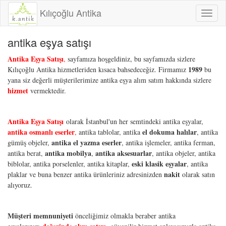
Kılıçoğlu Antika
Toggl
naviga
antika eşya satışı
Antika Eşya Satışı
,
sayfamıza hoşgeldiniz, bu sayfamızda sizlere
1989
Kılıçoğlu Antika hizmetleriden kısaca bahsedeceğiz. Firmamız
bu
yana siz değerli müşterilerimize antika eşya alım satım hakkında sizlere
hizmet
vermektedir.
Antika Eşya Satışı
olarak İstanbul'un her semtindeki antika eşyalar,
antika osmanlı eserler
el dokuma halılar
,
antika tablolar, antika
, antika
antika el yazma eserler
gümüş objeler,
, antika işlemeler, antika ferman,
antika mobilya
antika aksesuarlar
antika berat,
,
, antika objeler, antika
eski klasik eşyalar
biblolar, antika porselenler, antika kitaplar,
, antika
nakit
plaklar ve buna benzer antika ürünleriniz adresinizden
olarak satın
alıyoruz.
Müşteri memnuniyeti
önceliğimiz olmakla beraber antika