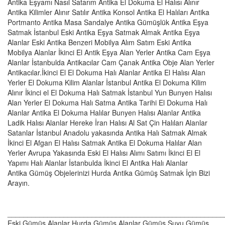
Antika Eşyamı Nasıl Satarım Antika El Dokuma El Halısı Alınır
Antika Kilimler Alınır Satılır Antika Konsol Antika El Halıları Antika
Portmanto Antika Masa Sandalye Antika Gümüşlük Antika Eşya
Satmak İstanbul Eski Antika Eşya Satmak Almak Antika Eşya
Alanlar Eski Antika Benzeri Mobilya Alım Satım Eski Antika
Mobilya Alanlar İkinci El Antik Eşya Alan Yerler Antika Cam Eşya
Alanlar İstanbulda Antikacılar Cam Çanak Antika Obje Alan Yerler
Antikacılar.İkinci El El Dokuma Halı Alanlar Antika El Halısı Alan
Yerler El Dokuma Kilim Alanlar İstanbul Antika El Dokuma Kilim
Alınır İkinci el El Dokuma Halı Satmak İstanbul Yun Bunyen Halısı
Alan Yerler El Dokuma Halı Satma Antika Tarihi El Dokuma Halı
Alanlar Antika El Dokuma Halılar Bunyen Halısı Alanlar Antika
Ladik Halısı Alanlar Hereke İran Halısı Al Sat Çin Halıları Alanlar
Satanlar İstanbul Anadolu yakasında Antika Halı Satmak Almak
İkinci El Afgan El Halısı Satmak Antika El Dokuma Halılar Alan
Yerler Avrupa Yakasında Eski El Halısı Alımı Satımı İkinci El El
Yapımı Halı Alanlar İstanbulda İkinci El Antika Halı Alanlar
Antika Gümüş Objelerinizi Hurda Antika Gümüş Satmak İçin Bizi
Arayın.
______________________________________________________
Eski Gümüş Alanlar Hurda Gümüş Alanlar Gümüş Suyu Gümüş