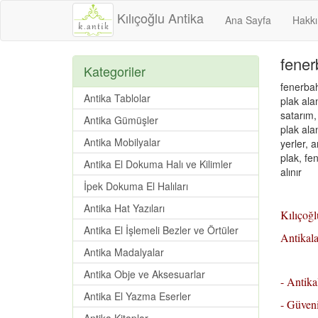
Kılıçoğlu Antika
Ana Sayfa
Hakk
fener
Kategoriler
fenerbah
Antika Tablolar
plak alan
satarım,
Antika Gümüşler
plak ala
Antika Mobilyalar
yerler, a
plak, fen
Antika El Dokuma Halı ve Kilimler
alınır
İpek Dokuma El Halıları
Antika Hat Yazıları
Kılıçoğ
Antika El İşlemeli Bezler ve Örtüler
Antikala
Antika Madalyalar
Antika Obje ve Aksesuarlar
- Antika
Antika El Yazma Eserler
- Güven