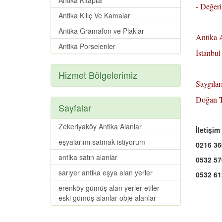
Antika Kitaplar
- Değer
Antika Kılıç Ve Kamalar
Antika Gramafon ve Plaklar
Antika A
Antika Porselenler
İstanbu
Hizmet Bölgelerimiz
Saygılar
Doğan
Sayfalar
Zekeriyaköy Antika Alanlar
İletişi
eşyalarımı satmak istiyorum
0216 36
antika satın alanlar
0532 57
sarıyer antika eşya alan yerler
0532 61
erenköy gümüş alan yerler etiler
eski gümüş alanlar obje alanlar