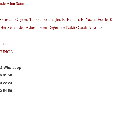
inde Alım Satım
ksesuar, Objeler, Tablolar, Gümüşler, El Halıları, El Yazma Eserler,Kit
l Her Semtinden Adresinizden Değerinde Nakit Olarak Alıyoruz.
ımla
 TUNCA
m & Whatsapp
6 01 50
0 22 24
2 54 59