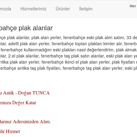
Her 
ımızda
Hizmetlerimiz
Ürünler
İletişim
bahçe plak alanlar
çe plak alanlar, plak alan yerler, fenerbahçe eski plak alım satım, 33 de
lar, adetli plak alan yerler, fenerbahçe toptan plakları kimler alır, fenerba
 fenerbahçe kullanmadığım eski plakları nasıl değerlendirim, plak almak 
nlar, 2.el plak alanlar, fenerbahçe taş plak satın alanlar, eski plak alan y
ntika plak alan yerler, fenerbahçe ikinci el plak alan yerler, plak fiyatla
erbahçe antika taş plak fiyatları, fenerbahçe taş plak alan yerler, eski pl
lu Antik - Doğan TUNCA
rınıza Değer Katar
larınız Adresinizden Alım.
ilir Hizmet