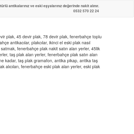
türlü antikalarınız ve eski eşyalarınız değerinde nakit alınır.
0532 570 22 24
vir plak, 45 devir plak, 78 devir plak, fenerbahçe toplu
hçe antikacılar, plakcılar, ikinci el eski plak nasıl
satmak, fenerbahçe plak nakit satın alan yerler, 45lik
erler, taş plak alan yerler, fenerbahçe plak satın alan
rı ne kadar, taş plak gramafon, antika pikap, antika taş
ak alıcıları, fenerbahçe eski plak alan yerler, eski plak